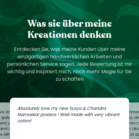
Was sie über meine
Kreationen denken
Entdecken Sie, was meine Kunden über meine
einzigartigen handwerklichen Arbeiten und
persönlichen Service sagen. Jede Bewertung ist mir
wichtig und inspiriert mich, noch mehr Magie für Sie
zu schaffen
Absolutely love my new Surya & Chandra
iv et
J'ai comman
Namaskar posters ! Well made with very vibrant
e spéciale
Zaporijia, d
colors!
ent un peu
dans mon c
ment à
de mon Ukr
es détails
Vilnius. La q