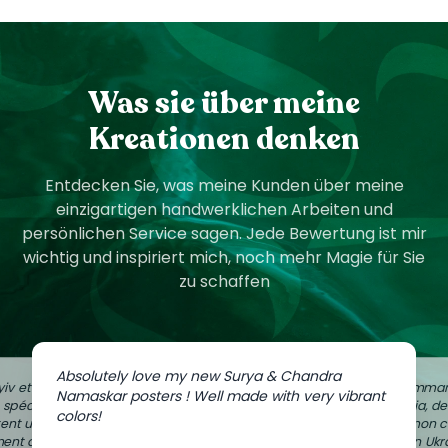
Was sie über meine
Kreationen denken
Entdecken Sie, was meine Kunden über meine
einzigartigen handwerklichen Arbeiten und
persönlichen Service sagen. Jede Bewertung ist mir
wichtig und inspiriert mich, noch mehr Magie für Sie
zu schaffen
Absolutely love my new Surya & Chandra
iv et
J'ai comman
Namaskar posters ! Well made with very vibrant
e spéciale
Zaporijia, d
colors!
ent un peu
dans mon c
ment à
de mon Ukr