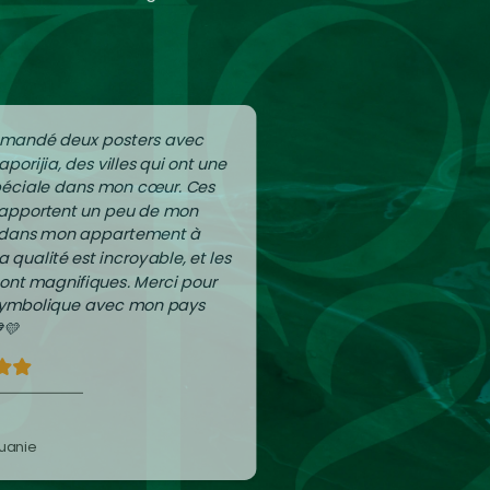
mmandé deux posters avec
aporijia, des villes qui ont une
péciale dans mon cœur. Ces
apportent un peu de mon
 dans mon appartement à
La qualité est incroyable, et les
sont magnifiques. Merci pour
 symbolique avec mon pays
💛
tuanie