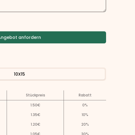
Angebot anfordern
10X15
Stückpreis
Rabatt
1.50
€
0
%
1.35
€
10
%
1.20
€
20
%
1.05
€
30
%