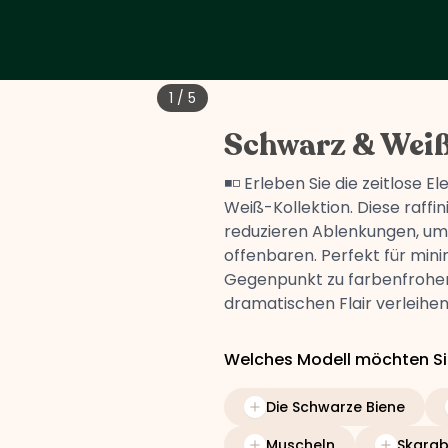
1
/
5
Schwarz & Wei
◾◽ Erleben Sie die zeitlose 
Weiß-Kollektion. Diese raffi
reduzieren Ablenkungen, um 
offenbaren. Perfekt für mini
Gegenpunkt zu farbenfrohen
dramatischen Flair verleihen.
Welches Modell möchten Si
Die Schwarze Biene
Muscheln
Skara