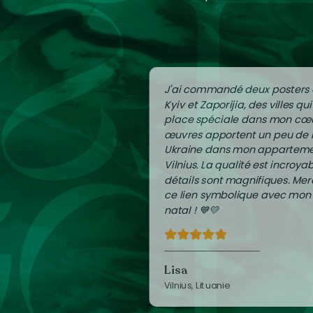
J'ai commandé deux posters
Kyiv et Zaporijia, des villes qu
place spéciale dans mon cœu
œuvres apportent un peu de
Ukraine dans mon apparteme
Vilnius. La qualité est incroyab
détails sont magnifiques. Mer
ce lien symbolique avec mon
natal ! 💙💛
Lisa
Vilnius, Lituanie