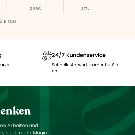
0.95
€
37
%
93 B CGI
g
24/7 Kundenservice
Kurze
Schnelle Antwort. Immer für Sie
da.
denken
hen Arbeiten und
ich, noch mehr Magie