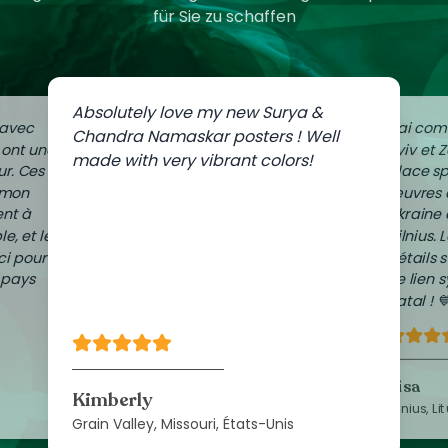
für Sie zu schaffen
Absolutely love my new Surya &
 avec
J'ai co
Chandra Namaskar posters ! Well
i ont une
Kyiv et Z
made with very vibrant colors!
r. Ces
place s
 mon
œuvres 
nt à
Ukraine
le, et les
Vilnius. 
ci pour
détails 
 pays
ce lien
natal ! 
Lisa
Kimberly
Vilnius, Li
Grain Valley, Missouri, États-Unis