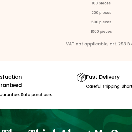
100
pieces
200
pieces
500
pieces
1000
pieces
VAT not applicable, art. 293 B
isfaction
Fast Delivery
ranteed
Careful shipping. Short
guarantee. Safe purchase.