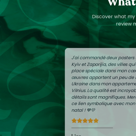
What 
Discover what my c
review m
J'ai commandé deux posters
Kyiv et Zaporijia, des villes qu
place spéciale dans mon cœu
œuvres apportent un peu de
Ukraine dans mon apparteme
Vilnius. La qualité est incroyab
détails sont magnifiques. Mer
ce lien symbolique avec mon
natal ! 💙💛