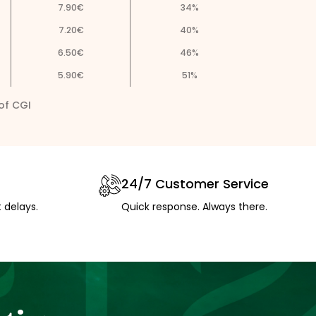
7.90
€
34
%
7.20
€
40
%
6.50
€
46
%
5.90
€
51
%
 of CGI
24/7 Customer Service
 delays.
Quick response. Always there.