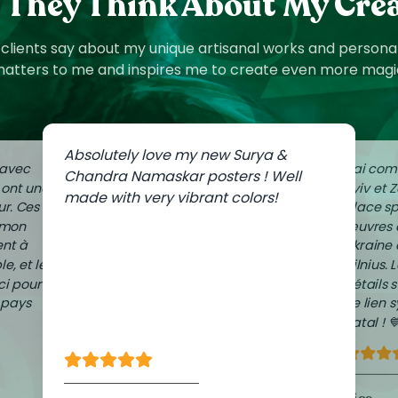
They Think About My Cre
lients say about my unique artisanal works and personal
atters to me and inspires me to create even more magi
Absolutely love my new Surya &
 avec
J'ai co
Chandra Namaskar posters ! Well
i ont une
Kyiv et Z
made with very vibrant colors!
r. Ces
place s
 mon
œuvres 
nt à
Ukraine
le, et les
Vilnius. 
ci pour
détails 
 pays
ce lien
natal ! 