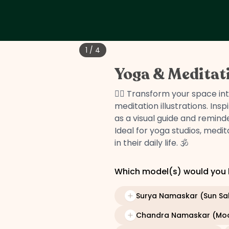
1
/
4
Yoga & Meditat
🧘‍♀️ Transform your space i
meditation illustrations. Ins
as a visual guide and reminde
Ideal for yoga studios, medi
in their daily life. 🕉️
Which model(s) would you l
Surya Namaskar (Sun Sal
Chandra Namaskar (Moo