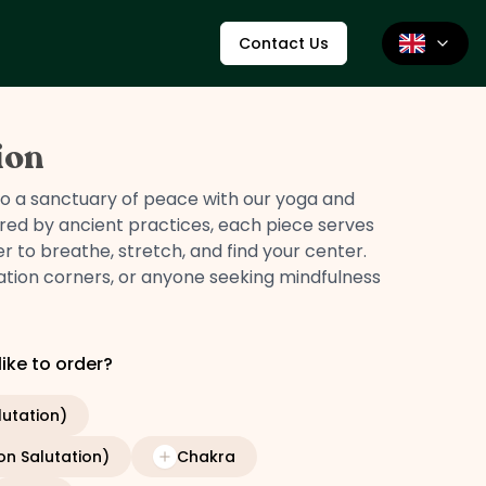
Contact Us
ion
nto a sanctuary of peace with our yoga and
pired by ancient practices, each piece serves
r to breathe, stretch, and find your center.
tation corners, or anyone seeking mindfulness
ike to order?
utation)
n Salutation)
Chakra