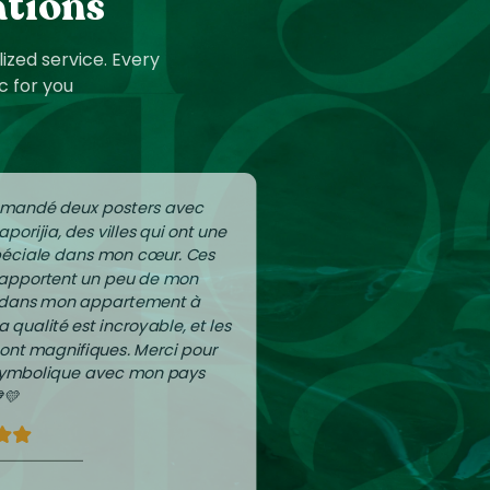
ations
ized service. Every
c for you
mmandé deux posters avec
aporijia, des villes qui ont une
péciale dans mon cœur. Ces
apportent un peu de mon
 dans mon appartement à
La qualité est incroyable, et les
sont magnifiques. Merci pour
 symbolique avec mon pays
💛