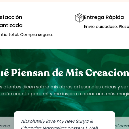
isfacción
Entrega Rápida
antizada
Envío cuidadoso. Plazo
ntía total. Compra segura.
é Piensan de Mis Creacio
 clientes dicen sobre mis obras artesanales únicas y ser
inión cuenta para mí y me inspira a crear aún más magia
Absolutely love my new Surya &
 avec
J'ai co
Chandra Namaskar posters ! Well