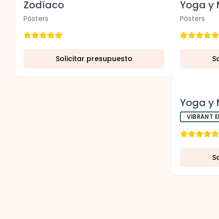
uevo
V
o
Zodíaco
Yoga y 
Pósters
Pósters
Solicitar presupuesto
S
Nuevo
Yoga y 
VIBRANT E
S