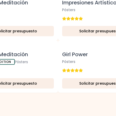
Meditación
Impresiones Artístic
Pósters
olicitar presupuesto
Solicitar presupues
Nuevo
Meditación
Girl Power
Pósters
Pósters
DITION
olicitar presupuesto
Solicitar presupues