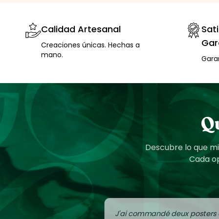
Calidad Artesanal
Sat
Gar
Creaciones únicas. Hechas a
mano.
Gara
Qu
Descubre lo que mis
Cada op
J'ai commandé deux posters