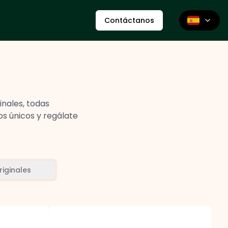
Contáctanos
inales, todas
os únicos y regálate
iginales