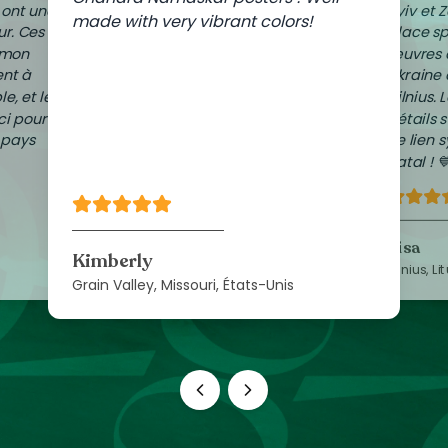
i ont une
Kyiv et Z
made with very vibrant colors!
r. Ces
place s
 mon
œuvres 
nt à
Ukraine
le, et les
Vilnius. 
ci pour
détails 
 pays
ce lien
natal ! 
Lisa
Kimberly
Vilnius, Li
Grain Valley, Missouri, États-Unis