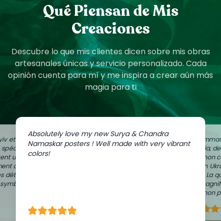
Qué Piensan de Mis
Creaciones
Descubre lo que mis clientes dicen sobre mis obras
artesanales únicas y servicio personalizado. Cada
opinión cuenta para mí y me inspira a crear aún más
magia para ti
Absolutely love my new Surya & Chandra
iv et
J'ai comman
Namaskar posters ! Well made with very vibrant
e spéciale
Zaporijia, d
colors!
ent un peu
dans mon c
ment à
de mon Ukr
es détails
Vilnius. La q
n symbolique
sont magnif
avec mon pa