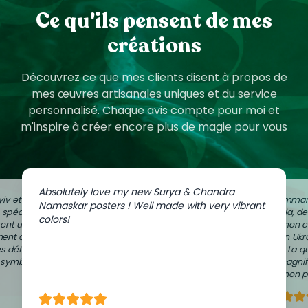
Ce qu'ils pensent de mes
créations
Découvrez ce que mes clients disent à propos de
mes œuvres artisanales uniques et du service
personnalisé. Chaque avis compte pour moi et
m'inspire à créer encore plus de magie pour vous
Absolutely love my new Surya & Chandra
iv et
J'ai comman
Namaskar posters ! Well made with very vibrant
e spéciale
Zaporijia, d
colors!
ent un peu
dans mon c
ment à
de mon Ukr
es détails
Vilnius. La q
n symbolique
sont magnif
avec mon pa