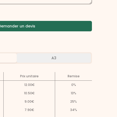
Demander un devis
A3
Prix unitaire
Remise
12.00
€
0
%
10.50
€
13
%
9.00
€
25
%
7.90
€
34
%