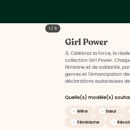
1
/
6
Girl Power
💪 Célébrez la force, la rési
collection Girl Power. Chaque
féminine et de solidarité, pa
genres et l'émancipation 
déclarations audacieuses de v
Quelle(s) modèle(s) souh
Mère
Sœur
Féminisme
Révol