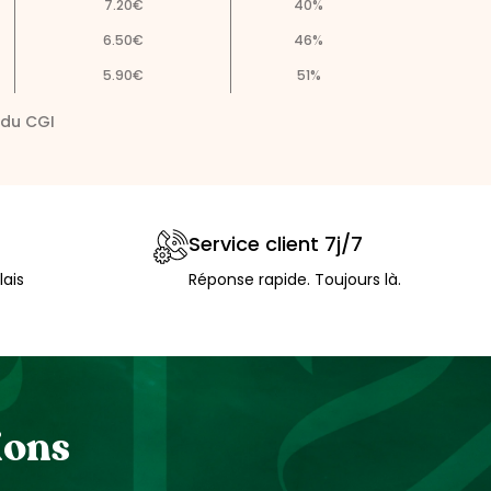
7.20
€
40
%
6.50
€
46
%
5.90
€
51
%
 du CGI
Service client 7j/7
lais
Réponse rapide. Toujours là.
ions