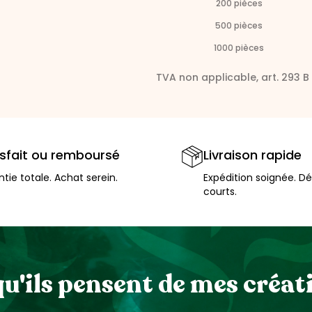
200
pièces
500
pièces
1000
pièces
TVA non applicable, art. 293 B
isfait ou remboursé
Livraison rapide
tie totale. Achat serein.
Expédition soignée. Dé
courts.
qu'ils pensent de mes créat