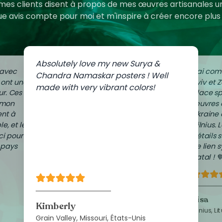
es clients disent à propos de mes œuvres artisanales un
e avis compte pour moi et m'inspire à créer encore plu
Absolutely love my new Surya &
 avec
J'ai co
Chandra Namaskar posters ! Well
i ont une
Kyiv et Z
made with very vibrant colors!
r. Ces
place s
 mon
œuvres 
nt à
Ukraine
le, et les
Vilnius. 
ci pour
détails 
 pays
ce lien
natal ! 
Lisa
Kimberly
Vilnius, Li
Grain Valley, Missouri, États-Unis