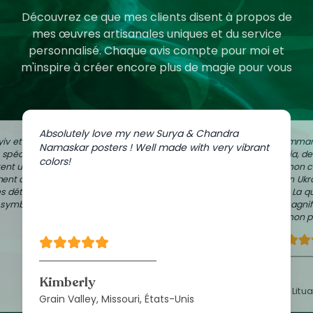
Découvrez ce que mes clients disent à propos de
mes œuvres artisanales uniques et du service
personnalisé. Chaque avis compte pour moi et
m'inspire à créer encore plus de magie pour vous
Absolutely love my new Surya & Chandra
iv et
J'ai comman
Namaskar posters ! Well made with very vibrant
e spéciale
Zaporijia, d
colors!
ent un peu
dans mon c
ment à
de mon Ukr
es détails
Vilnius. La q
n symbolique
sont magnif
avec mon pa
Lisa
Kimberly
Vilnius, Litu
Grain Valley, Missouri, États-Unis