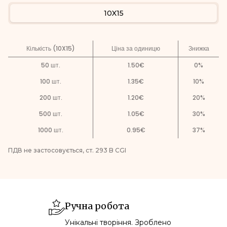
10X15
Кількість (10X15)
Ціна за одиницю
Знижка
50
шт.
1.50
€
0
%
100
шт.
1.35
€
10
%
200
шт.
1.20
€
20
%
500
шт.
1.05
€
30
%
1000
шт.
0.95
€
37
%
ПДВ не застосовується, ст. 293 B CGI
Ручна робота
Унікальні творіння. Зроблено