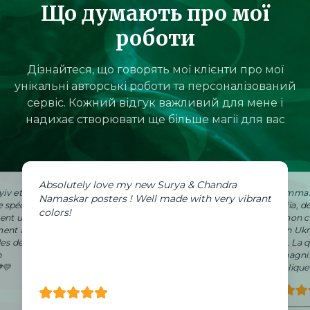
Що думають про мої
роботи
Дізнайтеся, що говорять мої клієнти про мої
унікальні авторські роботи та персоналізований
сервіс. Кожний відгук важливий для мене і
надихає створювати ще більше магії для вас
Absolutely love my new Surya & Chandra
iv et
J'ai comman
Namaskar posters ! Well made with very vibrant
e spéciale
Zaporijia, d
colors!
ent un peu
dans mon c
ment à
de mon Ukr
les détails
Vilnius. La q
n
sont magnif
💛
symbolique 