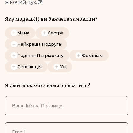
жіночий дух. 💌
Яку модель(і) ви бажаєте замовити?
Мама
Сестра
Найкраща Подруга
Падіння Патріархату
Фемінізм
Революція
Усі
Як ми можемо з вами зв'язатися?